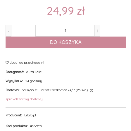
24,99 zł
-
+
DO KOSZYKA
dodaj do przechowalni
Dostępność:
duża ilość
Wysyłka w:
24 godziny
Dostawa:
od 14,99 zł
- InPost Paczkomat 24/7
(Polska)
sprawdź formy dostawy
Producent:
Lilalo.pl
Kod produktu:
#S59^a