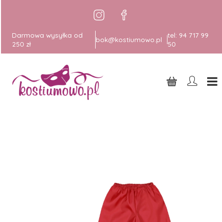
Darmowa wysyłka od
tel:
94 717 99
bok@kostiumowo.pl
250 zł
50