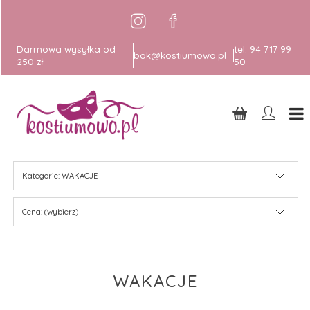
Darmowa wysyłka od
tel:
94 717 99
bok@kostiumowo.pl
250 zł
50
Kategorie: WAKACJE
Cena: (wybierz)
WAKACJE