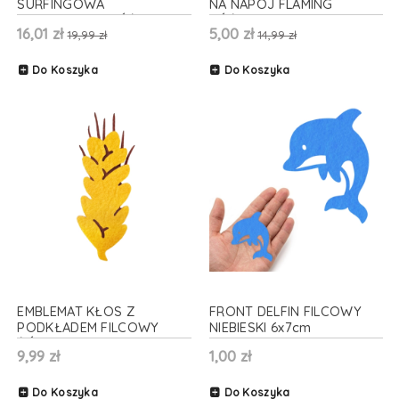
SURFINGOWA
NA NAPÓJ FLAMING
TURKUSOWO-RÓŻOWA
RÓŻOWA
16,01 zł
5,00 zł
19,99 zł
14,99 zł
Do Koszyka
Do Koszyka
EMBLEMAT KŁOS Z
FRONT DELFIN FILCOWY
PODKŁADEM FILCOWY
NIEBIESKI 6x7cm
ŻÓŁTY 3x9,5cm
9,99 zł
1,00 zł
Do Koszyka
Do Koszyka