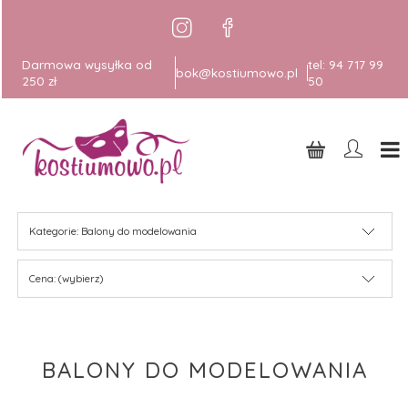
Darmowa wysyłka od
tel:
94 717 99
bok@kostiumowo.pl
250 zł
50
Kategorie: Balony do modelowania
Cena: (wybierz)
BALONY DO MODELOWANIA