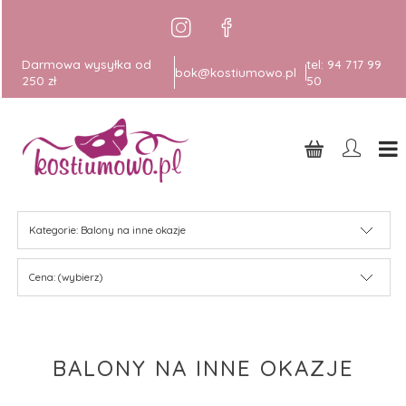
Darmowa wysyłka od
tel:
94 717 99
bok@kostiumowo.pl
250 zł
50
Kategorie: Balony na inne okazje
Cena: (wybierz)
BALONY NA INNE OKAZJE