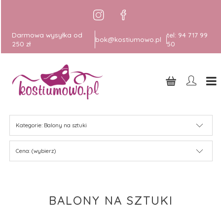
Darmowa wysyłka od
tel:
94 717 99
bok@kostiumowo.pl
250 zł
50
Kategorie: Balony na sztuki
Cena: (wybierz)
BALONY NA SZTUKI