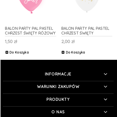
BALON PARTY PAL PASTEL
BALON PARTY PAL PASTEL
CHRZEST ŚWIĘTY RÓŻOWY
CHRZEST ŚWIĘTY
30cm 1szt
SERDUSZKA BIAŁY 30cm
1,50 zł
2,00 zł
1szt
Do Koszyka
Do Koszyka
INFORMACJE
WARUNKI ZAKUPÓW
PRODUKTY
O NAS