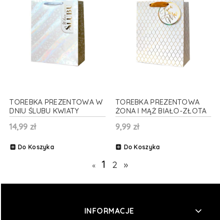
TOREBKA PREZENTOWA W
TOREBKA PREZENTOWA
DNIU ŚLUBU KWIATY
ŻONA I MĄŻ BIAŁO-ZŁOTA
OPALIZUJĄCA 33x46cm
13x18cm
14,99 zł
9,99 zł
Do Koszyka
Do Koszyka
1
2
»
«
INFORMACJE