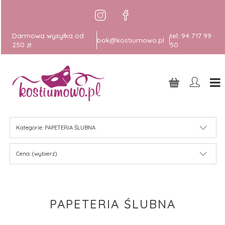
Darmowa wysyłka od
tel:
94 717 99
bok@kostiumowo.pl
250 zł
50
Kategorie: PAPETERIA ŚLUBNA
Cena: (wybierz)
PAPETERIA ŚLUBNA