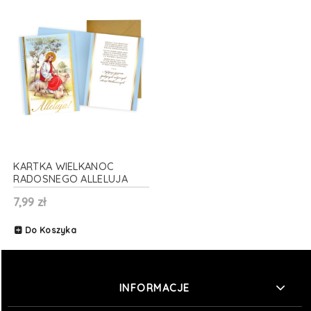
KARTKA WIELKANOC
RADOSNEGO ALLELUJA
JEZUS Z OWIECZKAMI
7,99 zł
17x12cm
Do Koszyka
INFORMACJE