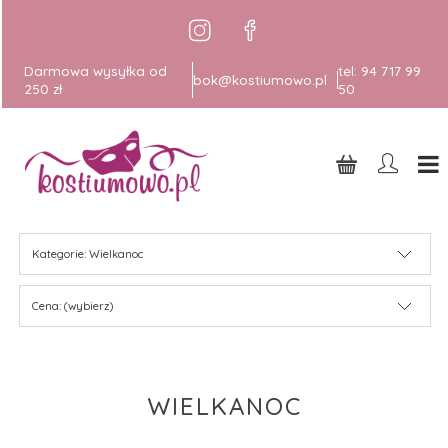
Darmowa wysyłka od
tel:
94 717 99
bok@kostiumowo.pl
250 zł
50
Kategorie: Wielkanoc
Cena: (wybierz)
WIELKANOC