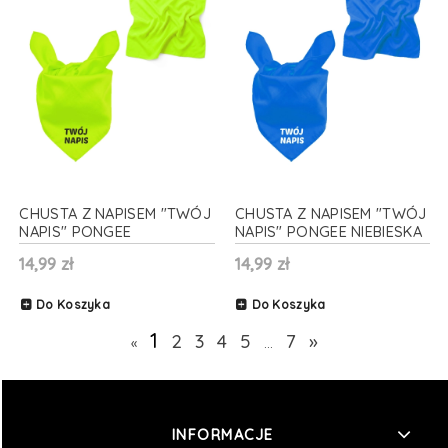
CHUSTA Z NAPISEM "TWÓJ
CHUSTA Z NAPISEM "TWÓJ
NAPIS" PONGEE
NAPIS" PONGEE NIEBIESKA
JASNOZIELONA 48x48cm
48x48cm
14,99 zł
14,99 zł
Do Koszyka
Do Koszyka
1
2
3
4
5
7
»
«
...
INFORMACJE