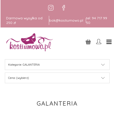
Darmowa wysyłka od
tel:
94 717 99
bok@kostiumowo.pl
250 zł
50
Kategorie: GALANTERIA
Cena: (wybierz)
GALANTERIA