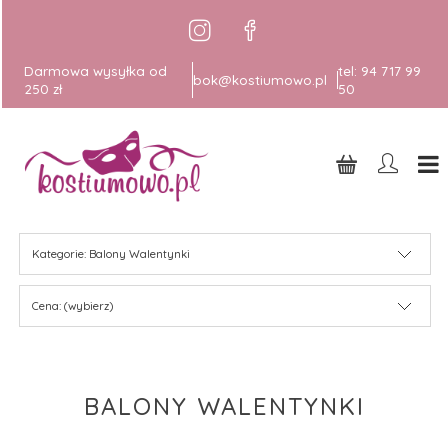
Darmowa wysyłka od
tel:
94 717 99
bok@kostiumowo.pl
250 zł
50
Kategorie: Balony Walentynki
Cena: (wybierz)
BALONY WALENTYNKI