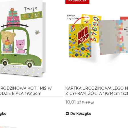
PROMOCJA
URODZINOWA KOT I MIŚ W
KARTKA URODZINOWA LEGO N
ZIE BIAŁA 19x13cm
Z CYFRAMI ŻÓŁTA 19x14cm 1sz
10,01 zł
11,99 zł
yka
Do Koszyka