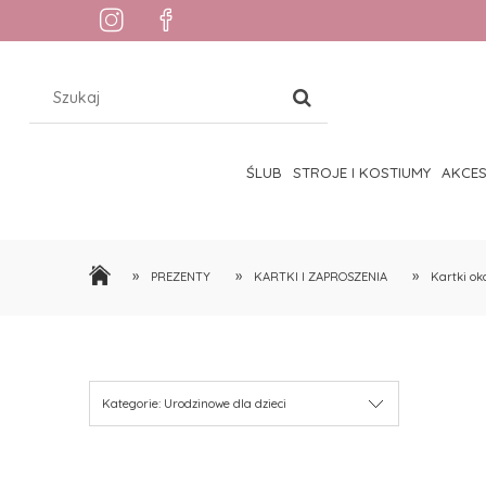
ŚLUB
STROJE I KOSTIUMY
AKCE
»
»
»
PREZENTY
KARTKI I ZAPROSZENIA
Kartki ok
Kategorie: Urodzinowe dla dzieci