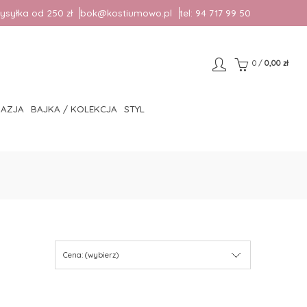
syłka od 250 zł
bok@kostiumowo.pl
tel:
94 717 99 50
0
/
0,00 zł
AZJA
BAJKA / KOLEKCJA
STYL
Cena: (wybierz)