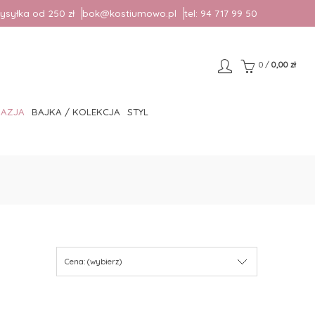
syłka od 250 zł
bok@kostiumowo.pl
tel:
94 717 99 50
0
/
0,00 zł
AZJA
BAJKA / KOLEKCJA
STYL
Cena: (wybierz)