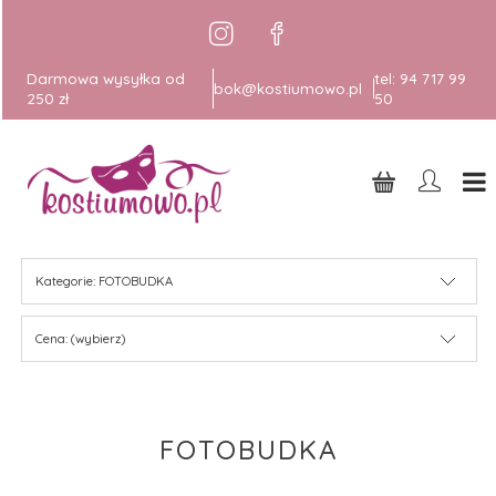
Darmowa wysyłka od
tel:
94 717 99
bok@kostiumowo.pl
250 zł
50
Kategorie: FOTOBUDKA
Cena: (wybierz)
FOTOBUDKA