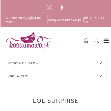
Darmowa wysyłka od
tel:
94 717 99
bok@kostiumowo.pl
250 zł
50
Kategorie: LOL SURPRISE
Cena: (wybierz)
LOL SURPRISE