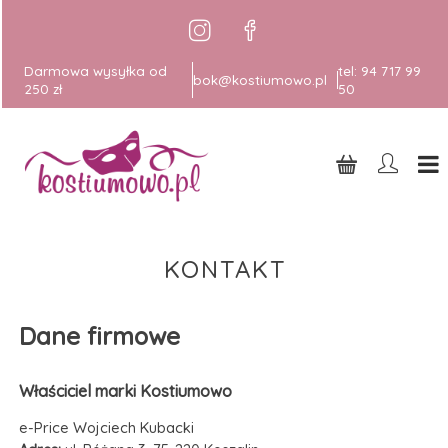
Darmowa wysyłka od
tel:
94 717 99
bok@kostiumowo.pl
250 zł
50
KONTAKT
Dane firmowe
Właściciel marki Kostiumowo
e-Price Wojciech Kubacki