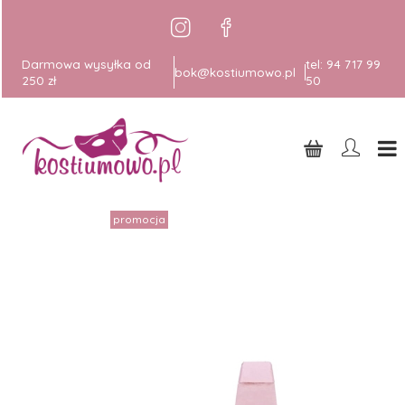
Darmowa wysyłka od
tel:
94 717 99
bok@kostiumowo.pl
250 zł
50
promocja