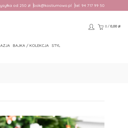
syłka od 250 zł
bok@kostiumowo.pl
tel:
94 717 99 50
0
/
0,00 zł
AZJA
BAJKA / KOLEKCJA
STYL