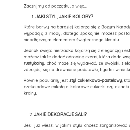
Zacznijmy od początku, a więc...
JAKI STYL, JAKIE KOLORY?
Które barwy najbardziej kojarzą się z Bożym Narod
wypadają z mody, dlatego spokojnie możesz postawić
nieodłącznym elementem świątecznego klimatu.
Jednak święta nierzadko kojarzą się z elegancją i es
możesz także dodać odrobinę czerni, która doda wnęt
rustykalny
, choć może się wydawać, że swojski, siel
zdecyduj się na drewniane podstawki, figurki i winietki
Równie popularny jest
styl
cukierkowo-
pastelowy
, kt
czekoladowe mikołaje,
kolorowe cukierki
czy dziadki
krainy.
JAKIE DEKORACJE SALI?
2.
Jeśli już wiesz, w jakim stylu chcesz zorganizować 