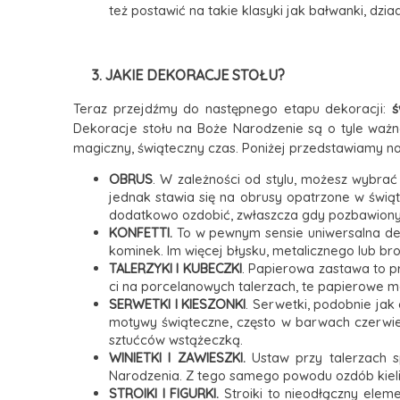
też postawić na takie klasyki jak bałwanki, dzia
3. JAKIE DEKORACJE STOŁU?
Teraz przejdźmy do następnego etapu dekoracji:
ś
Dekoracje stołu na Boże Narodzenie są o tyle ważne
magiczny, świąteczny czas. Poniżej przedstawiamy n
OBRUS
. W zależności od stylu, możesz wybrać 
jednak stawia się na obrusy opatrzone w świąte
dodatkowo ozdobić, zwłaszcza gdy pozbawiony 
KONFETTI.
To w pewnym sensie uniwersalna dek
kominek. Im więcej błysku, metalicznego lub br
TALERZYKI I KUBECZKI
. Papierowa zastawa to pr
ci na porcelanowych talerzach, te papierowe m
SERWETKI I KIESZONKI
. Serwetki, podobnie jak 
motywy świąteczne, często w barwach czerwieni
sztućców wstążeczką.
WINIETKI I ZAWIESZKI.
Ustaw przy talerzach sp
Narodzenia. Z tego samego powodu ozdób kielis
STROIKI I FIGURKI.
Stroiki to nieodłączny elem