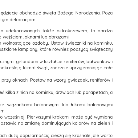
j będziecie obchodzić święta Bożego Narodzenia. Poza
ostym dekoracjom:
ko udekorowanych także ostrokrzewem, to bardzo
ad wejściem, oknami lub obrazami.
o wolnostojące ozdoby. Ustaw świeczniki na kominku,
oszklone lampiony, które również podsycą świąteczny
cznymi girlandami w kształcie reniferów, bałwanków i
dkreślają klimat świąt, znacznie uprzyjemniając całe
i przy oknach. Postaw na wzory gwiazdek, reniferów i
 kilka z nich na kominku, drzwiach lub parapetach, a
ze wiązankami balonowymi lub łukami balonowymi
wym.
żo wcześniej! Pierwszymi krokami może być wymiana
postawić na zmianę dominujących kolorów na zieleń i
tach dużą popularnością cieszą się krasnale, ale warto