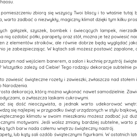
chaosu.
 pomieszczeniu zbiorą się wszyscy Twoi bliscy i to właśnie tuta
, warto zadbać o niezwykły, magiczny klimat dzięki tym kilku pr
h gałązek, szyszek, bombek i świecących lampek, nierzad
 nią ozdobić półki, parapety oraz stół, można je też powiesić n
den z elementów stroików, ale równie dobrze będą wyglądać jak
io je zabezpieczając. W kątach sali możesz postawić zapalone, 
eszonym nad wejściem banerem, a salon i kuchnię przystrój świąte
 Wszystko zależy od Ciebie! Tego rodzaju dekoracje subtelnie po
to zawiesić świąteczne rozety i zawieszki, zwłaszcza nad stołem 
o Narodzenia.
osta dekoracja, którą można wykonać nawet samodzielnie. Zawieś
łodyczami, a zwłaszcza laskami cukrowymi.
 się dość nieoczywista, a jednak warto udekorować wnętr
wdzą się najlepiej w przypadku świąt urządzonych w stylu bajko
iątecznego klimatu w swoim mieszkaniu możesz zadbać już du
znymi motywami. Jeśli wolisz zmiany bardziej subtelne, warto 
nką tych barw nada całemu wnętrzu świąteczny nastrój.
rapety, lub kąty sali ozdób świątecznymi figurkami. W ostatnich la