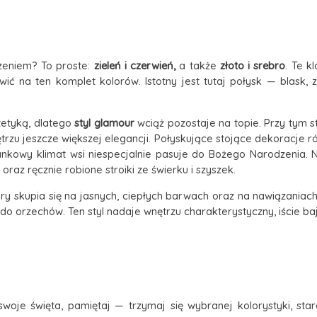
zeniem? To proste:
zieleń i czerwień,
a także
złoto i srebro
. Te k
 na ten komplet kolorów. Istotny jest tutaj połysk — blask, z
tetyką, dlatego
styl glamour
wciąż pozostaje na topie. Przy tym s
rzu jeszcze większej elegancji. Połyskujące stojące dekoracje ró
ankowy klimat wsi niespecjalnie pasuje do Bożego Narodzenia. N
 oraz ręcznie robione stroiki ze świerku i szyszek.
óry skupia się na jasnych, ciepłych barwach oraz na nawiązaniac
 do orzechów. Ten styl nadaje wnętrzu charakterystyczny, iście ba
swoje święta, pamiętaj — trzymaj się wybranej kolorystyki, sta