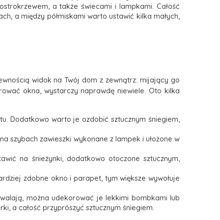
 ostrokrzewem, a także świecami i lampkami. Całość
ach, a między półmiskami warto ustawić kilka małych,
 pewnością widok na Twój dom z zewnątrz: mijający go
rować okna, wystarczy naprawdę niewiele. Oto kilka
tu. Dodatkowo warto je ozdobić sztucznym śniegiem,
ć na szybach zawieszki wykonane z lampek i ułożone w
tawić na śnieżynki, dodatkowo otoczone sztucznym,
bardziej zdobne okno i parapet, tym większe wywołuje
pozwalają, można udekorować je lekkimi bombkami lub
rki, a całość przyprószyć sztucznym śniegiem.