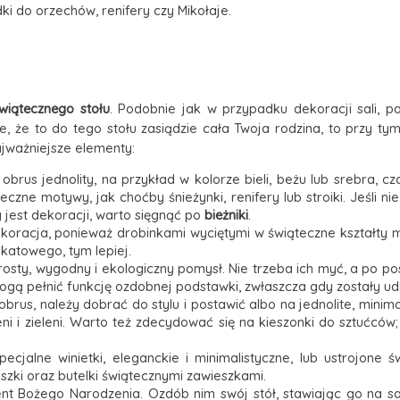
dki do orzechów, renifery czy Mikołaje.
wiątecznego stołu
. Podobnie jak w przypadku dekoracji sali, 
, że to do tego stołu zasiądzie cała Twoja rodzina, to przy ty
ajważniejsze elementy:
obrus jednolity, na przykład w kolorze bieli, beżu lub srebra, 
czne motywy, jak choćby śnieżynki, renifery lub stroiki. Jeśli 
jest dekoracji, warto sięgnąć po
bieżniki
.
oracja, ponieważ drobinkami wyciętymi w świąteczne kształty moż
okatowego, tym lepiej.
osty, wygodny i ekologiczny pomysł. Nie trzeba ich myć, a po pos
ogą pełnić funkcję ozdobnej podstawki, zwłaszcza gdy zostały u
obrus, należy dobrać do stylu i postawić albo na jednolite, minima
 i zieleni. Warto też zdecydować się na kieszonki do sztućców;
ecjalne winietki, eleganckie i minimalistyczne, lub ustrojone
zki oraz butelki świątecznymi zawieszkami.
ent Bożego Narodzenia. Ozdób nim swój stół, stawiając go na s