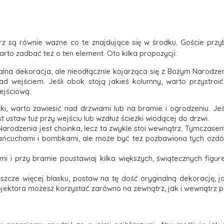
 są równie ważne co te znajdujące się w środku. Goście przyb
rto zadbać też o ten element. Oto kilka propozycji:
rsalna dekoracja, ale nieodłącznie kojarząca się z Bożym Narodze
d wejściem. Jeśli obok stoją jakieś kolumny, warto przystroi
ejściową.
iki, warto zawiesić nad drzwiami lub na bramie i ogrodzeniu. Je
ustaw tuż przy wejściu lub wzdłuż ścieżki wiodącej do drzwi.
odzenia jest choinka, lecz ta zwykle stoi wewnątrz. Tymczasem
ńcuchami i bombkami, ale może być też pozbawiona tych ozdób,
mi i przy bramie poustawiaj kilka większych, świątecznych figu
eszcze więcej blasku, postaw na tę dość oryginalną dekorację, j
ojektora możesz korzystać zarówno na zewnątrz, jak i wewnątrz 