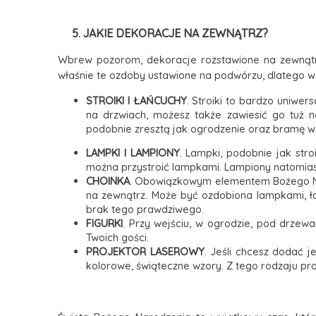
5. JAKIE DEKORACJE NA ZEWNĄTRZ?
Wbrew pozorom, dekoracje rozstawione na zewnątrz
właśnie te ozdoby ustawione na podwórzu, dlatego wa
STROIKI I ŁAŃCUCHY
. Stroiki to bardzo uniwe
na drzwiach, możesz także zawiesić go tuż na
podobnie zresztą jak ogrodzenie oraz bramę w
LAMPKI I LAMPIONY
. Lampki, podobnie jak stro
można przystroić lampkami. Lampiony natomiast 
CHOINKA
. Obowiązkowym elementem Bożego Nar
na zewnątrz. Może być ozdobiona lampkami, ła
brak tego prawdziwego.
FIGURKI
. Przy wejściu, w ogrodzie, pod drzewa
Twoich gości.
PROJEKTOR LASEROWY
. Jeśli chcesz dodać j
kolorowe, świąteczne wzory. Z tego rodzaju pr