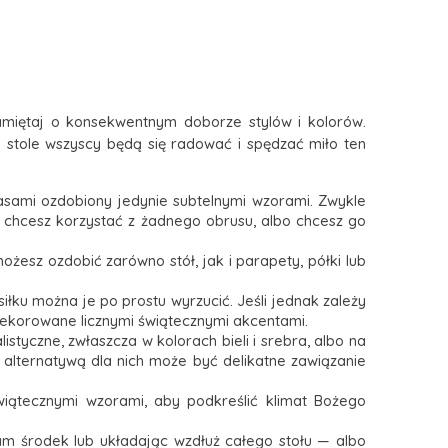
pamiętaj o konsekwentnym doborze stylów i kolorów.
m stole wszyscy będą się radować i spędzać miło ten
czasami ozdobiony jedynie subtelnymi wzorami. Zwykle
nie chcesz korzystać z żadnego obrusu, albo chcesz go
esz ozdobić zarówno stół, jak i parapety, półki lub
iłku można je po prostu wyrzucić. Jeśli jednak zależy
dekorowane licznymi świątecznymi akcentami.
listyczne, zwłaszcza w kolorach bieli i srebra, albo na
 alternatywą dla nich może być delikatne zawiązanie
 świątecznymi wzorami, aby podkreślić klimat Bożego
am środek lub układając wzdłuż całego stołu
—
albo