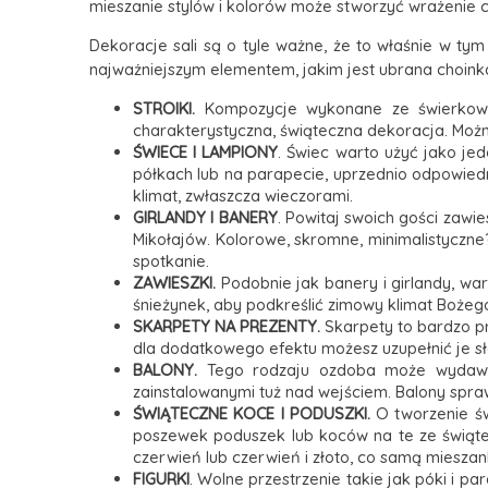
mieszanie stylów i kolorów może stworzyć wrażenie 
Dekoracje sali są o tyle ważne, że to właśnie w tym
najważniejszym elementem, jakim jest ubrana choinka
STROIKI.
Kompozycje wykonane ze świerkowyc
charakterystyczna, świąteczna dekoracja. Można
ŚWIECE I LAMPIONY
. Świec warto użyć jako je
półkach lub na parapecie, uprzednio odpowiedn
klimat, zwłaszcza wieczorami.
GIRLANDY I BANERY
. Powitaj swoich gości zawi
Mikołajów. Kolorowe, skromne, minimalistyczne?
spotkanie.
ZAWIESZKI.
Podobnie jak banery i girlandy, war
śnieżynek, aby podkreślić zimowy klimat Bożeg
SKARPETY NA PREZENTY.
Skarpety to bardzo pr
dla dodatkowego efektu możesz uzupełnić je s
BALONY.
Tego rodzaju ozdoba może wydawać
zainstalowanymi tuż nad wejściem. Balony spra
ŚWIĄTECZNE KOCE I PODUSZKI.
O tworzenie św
poszewek poduszek lub koców na te ze świątec
czerwień lub czerwień i złoto, co samą miesza
FIGURKI
. Wolne przestrzenie takie jak póki i pa