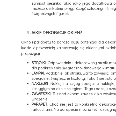
zamiast bieżnika, albo jako jego dodatkowa o
możesz delikatnie przyprószyć sztucznym śnieg
świątecznych figurek.
4.
JAKIE DEKORACJE OKIEN?
Okno i parapety to bardzo duży potencjał dla dekora
ludzie z pewnością zainteresują się okiennymi ozd
propozycji:
STROIKI.
Odpowiednio udekorowany stroik można
dla podkreślenia świąteczno-zimowego klimatu.
LAMPKI
. Podobnie jak stroiki, warto zawiesić 
specjalne, świąteczne kształty. Taka świetlist
NAKLEJKI
. Naklej na szyby specjalne naklejk
zastygłym na oknie śniegiem. Tego rodzaju oz
ZAWIESZKI
. Tuż nad oknem zawieś kilka zawies
wrażenie.
PARAPET
. Choć nie jest to konkretna dekorac
łańcuchami. Na parapecie można też rozciągnąć 