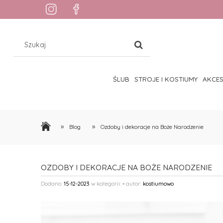
ŚLUB
STROJE I KOSTIUMY
AKCE
»
»
Blog
Ozdoby i dekoracje na Boże Narodzenie
OZDOBY I DEKORACJE NA BOŻE NARODZENIE
Dodano:
15-12-2023
w kategorii:
-
autor:
kostiumowo