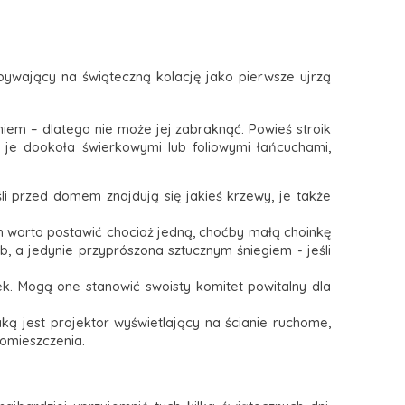
ywający na świąteczną kolację jako pierwsze ujrzą
niem – dlatego nie może jej zabraknąć. Powieś stroik
ć je dookoła świerkowymi lub foliowymi łańcuchami,
śli przed domem znajdują się jakieś krzewy, je także
 warto postawić chociaż jedną, choćby małą choinkę
 a jedynie przyprószona sztucznym śniegiem - jeśli
rek. Mogą one stanowić swoisty komitet powitalny dla
aką jest projektor wyświetlający na ścianie ruchome,
pomieszczenia.