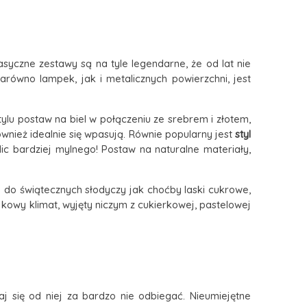
lasyczne zestawy są na tyle legendarne, że od lat nie
arówno lampek, jak i metalicznych powierzchni, jest
tylu postaw na biel w połączeniu ze srebrem i złotem,
wnież idealnie się wpasują. Równie popularny jest
styl
ic bardziej mylnego! Postaw na naturalne materiały,
h do świątecznych słodyczy jak choćby laski cukrowe,
jkowy klimat,
wyjęty niczym z cukierkowej, pastelowej
raj się od niej za bardzo nie odbiegać. Nieumiejętne