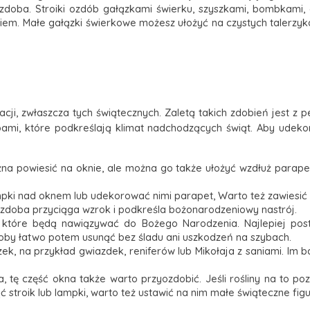
zdoba. Stroiki ozdób gałązkami świerku, szyszkami, bombkami,
iem. Małe gałązki świerkowe możesz ułożyć na czystych talerzyk
cji, zwłaszcza tych świątecznych. Zaletą takich zdobień jest z
obami, które podkreślają klimat nadchodzących świąt. Aby udeko
 powiesić na oknie, ale można go także ułożyć wzdłuż parape
lampki nad oknem lub udekorować nimi parapet, Warto też zawiesi
a ozdoba przyciąga wzrok i podkreśla bożonarodzeniowy nastrój.
i, które będą nawiązywać do Bożego Narodzenia. Najlepiej pos
doby łatwo potem usunąć bez śladu ani uszkodzeń na szybach.
zek, na przykład gwiazdek, reniferów lub Mikołaja z saniami. Im 
ja, tę część okna także warto przyozdobić. Jeśli rośliny na to 
stroik lub lampki, warto też ustawić na nim małe świąteczne figu