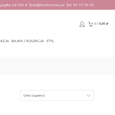
syłka od 250 zł
bok@kostiumowo.pl
tel:
94 717 99 50
0
/
0,00 zł
AZJA
BAJKA / KOLEKCJA
STYL
Cena: (wybierz)