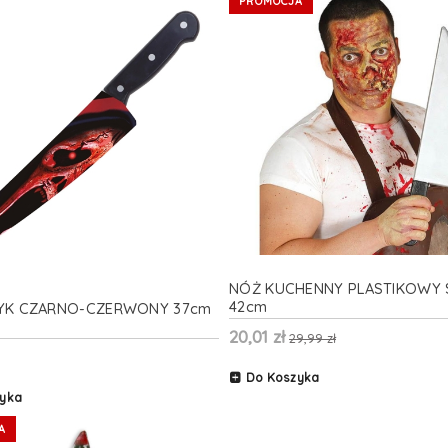
PROMOCJA
NÓŻ KUCHENNY PLASTIKOWY 
42cm
YK CZARNO-CZERWONY 37cm
20,01 zł
29,99 zł
Do Koszyka
yka
A